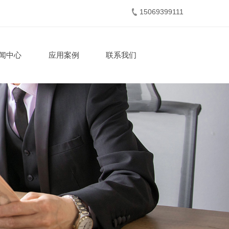
15069399111
闻中心
应用案例
联系我们