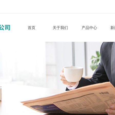
首页
关于我们
产品中心
新