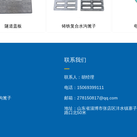
隧道盖板
铸铁复合水沟篦子
联系我们
联系人：胡经理
电话：15069399111
沟篦子
邮箱：278150817@qq.com
地址：山东省淄博市张店区沣水镇寨子
路口北50米