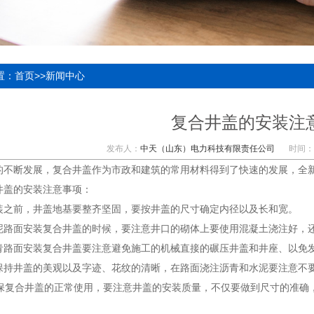
置：
首页
>>
新闻中心
复合井盖的安装注
发布人：
中天（山东）电力科技有限责任公司
时间：2
的不断发展，复合井盖作为市政和建筑的常用材料得到了快速的发展，全
井盖的安装注意事项：
装之前，井盖地基要整齐坚固，要按井盖的尺寸确定内径以及长和宽。
泥路面安装复合井盖的时候，要注意井口的砌体上要使用混凝土浇注好，还
青路面安装复合井盖要注意避免施工的机械直接的碾压井盖和井座、以免
保持井盖的美观以及字迹、花纹的清晰，在路面浇注沥青和水泥要注意不
复合井盖的正常使用，要注意井盖的安装质量，不仅要做到尺寸的准确