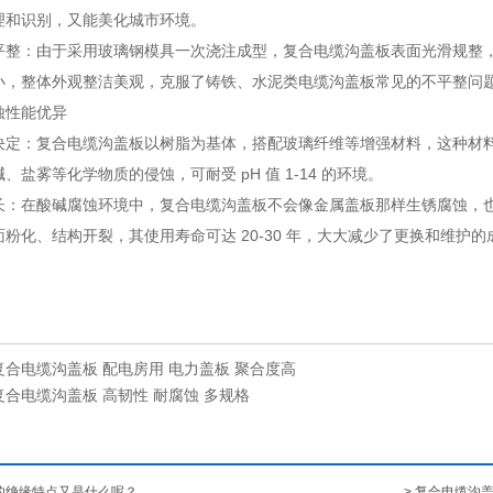
理和识别，又能美化城市环境。
平整
：由于采用玻璃钢模具一次浇注成型，复合电缆沟盖板表面光滑规整
小，整体外观整洁美观，克服了铸铁、水泥类电缆沟盖板常见的不平整问
蚀性能优异
决定
：复合电缆沟盖板以树脂为基体，搭配玻璃纤维等增强材料，这种材
、盐雾等化学物质的侵蚀，可耐受 pH 值 1-14 的环境。
长
：在酸碱腐蚀环境中，复合电缆沟盖板不会像金属盖板那样生锈腐蚀，
粉化、结构开裂，其使用寿命可达 20-30 年，大大减少了更换和维护
复合电缆沟盖板 配电房用 电力盖板 聚合度高
复合电缆沟盖板 高韧性 耐腐蚀 多规格
板的绝缘特点又是什么呢？
> 复合电缆沟