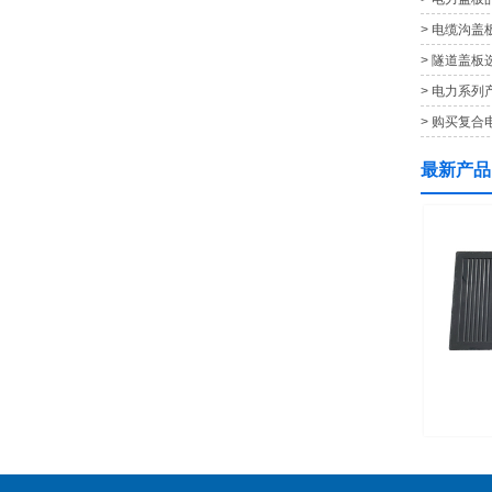
> 电缆沟
> 隧道盖
> 电力系
> 购买复
最新产品