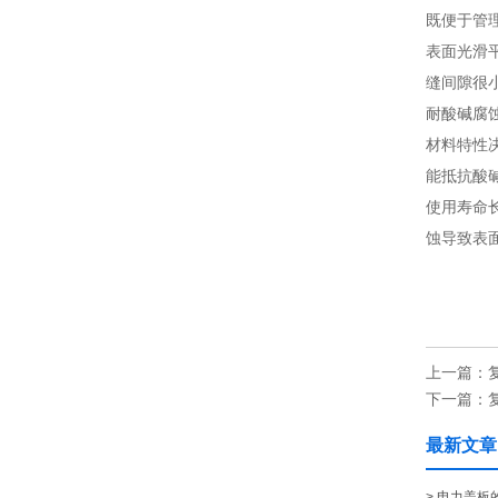
既便于管
表面光滑
缝间隙很
耐酸碱腐
材料特性
能抵抗酸碱
使用寿命
蚀导致表面
上一篇：
下一篇：
最新文章
> 电力盖