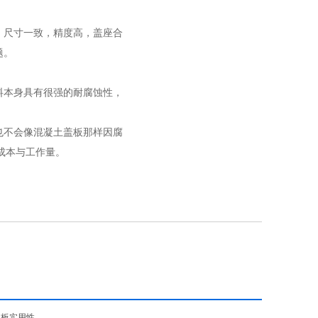
，尺寸一致，精度高，盖座合
题。
料本身具有很强的耐腐蚀性，
也不会像混凝土盖板那样因腐
的成本与工作量。
盖板实用性