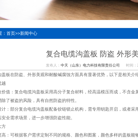
置：
首页
>>
新闻中心
复合电缆沟盖板 防盗 外形
发布人：
中天（山东）电力科技有限责任公司
时间：20
沟盖板在防盗、外形美观和耐酸碱腐蚀方面具有显著优势，以下是相关介
优越
收价值
：复合电缆沟盖板采用高分子复合材料，经高温模压而成，不含金
消除了被盗的风险，具有自然防盗的特性。
设计
：部分复合电缆沟盖板配备铰链锁止机构，需专用钥匙开启，或者采
高安全需求场景，进一步增强防盗性能。
大方
度高
：可根据客户需求定制不同的规格、颜色和图案，颜色多样的盖板能