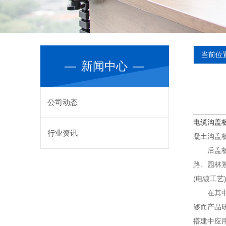
当前位
—
新闻中心
—
公司动态
电缆沟盖
行业资讯
凝土沟盖板
后盖板选
路、园林
(电镀工艺
在其中应
够而产品
搭建中应