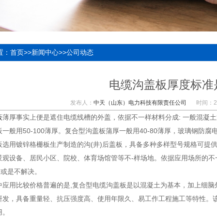
置：
首页
>>
新闻中心
>>
公司动态
电缆沟盖板厚度标准
发布人：
中天（山东）电力科技有限责任公司
时间：20
板
薄厚事实上便是遮住电缆线槽的外盖，依据不一样材料分成: 一般混凝
一般用50-100薄厚。复合型沟盖板蒲厚一般用40-80薄厚，玻璃钢防腐电
用镀锌格栅板生产制造的沟(井)后盖板，具备多种多样型号规格可提供
景观设备、居民小区、院校、体育场馆管等不-样场地。依据应用场所的不一
)或是不解决。
用比较价格普遍的是,复合型电缆沟盖板是以混凝土为基本，加上细脑外
研发，具备重量轻、抗压强度高、使用年限久、易工作工程施工等特性。该
用。