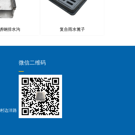
锈钢排水沟
复合雨水篦子
微信二维码
村边沣路