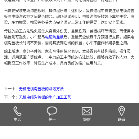
当需要安装电缆沟盖板时，操作程序与上述相反，复位过程中需要注意电缆沟盖
板与电缆沟边框之间是否吻合。现场测试表明，电缆沟盖板掀装小车的主梁、底
梁、承力横梁、横梁等各受力点完全满足正常工作的需要，达到安全要求。
传统的施工方法难免发生人身意外伤害、盖板跌落、盖板损坏等情况，而使用本
装置则可避免，小车起吊
电缆沟盖板
后，重量完全依靠千斤顶进行支撑，如果电
缆沟盖板长时间不安装，需将其放到适当的位置，小车不能作长期承重之用。
综上所述，高分子井盖厂家实际使用情况表明，本装置具有结构简单、操作灵
活、适用范围广等优点，与电力施工中传统的方法比较，能够有效节约人力，大
幅提高工作效率，降低生产成本，具有良好的推广应用前景。
上一个：
无机电缆沟盖板的除污方法
下一个：
无机电缆沟盖板的生产加工工艺
电话
关于
短信
联系