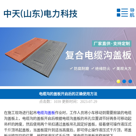
网站首页
关于我们
产品中心
新闻中心
应用案例
联系我们
电缆沟的盖板开启后的正确使用方法
点击数：
1039
更新时间：2023-07-29
在施工现场进行起吊
电缆沟盖板
作业时，工作人员将小车移动到需要掀装的电缆
沟盖板上，电缆沟的盖板开启后根据电缆沟盖板的吊孔位置调节好两条可移动起
吊杆的跨度，然后使用两个吊扣通过盖板吊孔固定好盖板，接着便可操作液压式
千斤顶吊起盖板，当盖板提升到适当高度后，即可停止操作液压式千斤顶，将盖
板运输到目的位置，并释放液压式千斤顶，将电缆沟盖板平稳地放下。