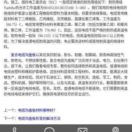
内。施工。国际电工委员会（IEC）一般规定绝缘的耐热等级如下：耐热等级
Yaebfhc的允许工作温度为90105120130155180（>180）。我们常用的电线电缆的
绝缘和护套是以普通工程橡胶和塑料为基本树脂，但要求绝缘等级。电缆常用橡
胶材料有丁二烯橡胶、乙丙橡胶、天然橡胶、氯磺化聚乙烯等，工作温度为
（60-75）C，电缆常用塑料材料有聚氯乙烯、聚乙烯（包括交联聚乙烯）和聚丙
烯。聚乙烯，工作温度为（70-90）C。因此，这些电缆不是严格的耐热或高温电
缆。耐热电缆一般指（90-155）C以下的电缆，而高温电缆则指180 C以上的电
缆，为了解决普通电缆耐高温的问题，有必要改进材料或使用耐高温的绝缘材
料。
复合电缆沟盖板
以其优良的耐油、耐水、耐磨、耐酸碱、耐各种腐蚀性气
体、耐老化、不燃烧等性能，复合电缆沟盖板广泛应用于冶金、电力、石化等行
业。接下来，让我们看看电缆专家，教你如何选择耐热和高温电缆。普通电线和
电缆由塑料和橡胶护套绝缘。这些材料是常规工程材料，来源丰富，能满足大规
模生产，成本较低。但对于石油化工、钢铁、航空航天、造船、军工、制药、食
品、塑料机械、锅炉等特殊行业，以及与高温、高温有关的行业，都需要能够承
受一定高温的电线电缆。签名。显然，普通电线电缆不能使用，它们需要耐高温
的电线电缆来保护它们。确保其电源和信号的安全运行。
上一个：
电缆沟盖板材料哪种好？
下一个：
电缆沟盖板形变的解决方法